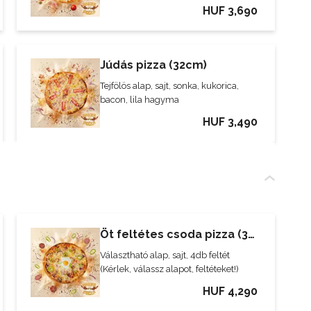
HUF 3,690
Júdás pizza (32cm)
Tejfölös alap, sajt, sonka, kukorica,
bacon, lila hagyma
HUF 3,490
Öt feltétes csoda pizza (32cm)
Választható alap, sajt, 4db feltét
(Kérlek, válassz alapot, feltéteket!)
HUF 4,290