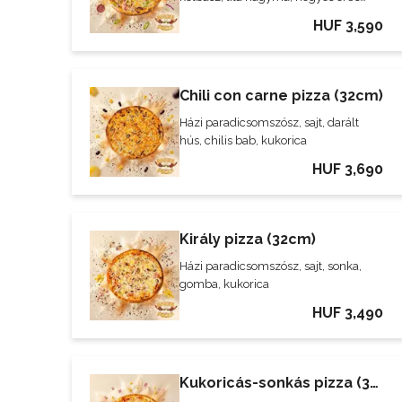
paprika
HUF 3,590
Chili con carne pizza (32cm)
Házi paradicsomszósz, sajt, darált
hús, chilis bab, kukorica
HUF 3,690
Király pizza (32cm)
Házi paradicsomszósz, sajt, sonka,
gomba, kukorica
HUF 3,490
Kukoricás-sonkás pizza (32cm)