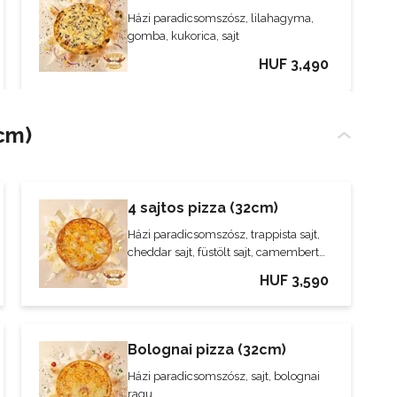
Házi paradicsomszósz, lilahagyma,
gomba, kukorica, sajt
HUF 3,490
cm)
4 sajtos pizza (32cm)
Házi paradicsomszósz, trappista sajt,
cheddar sajt, füstölt sajt, camembert
sajt
HUF 3,590
Bolognai pizza (32cm)
Házi paradicsomszósz, sajt, bolognai
ragu