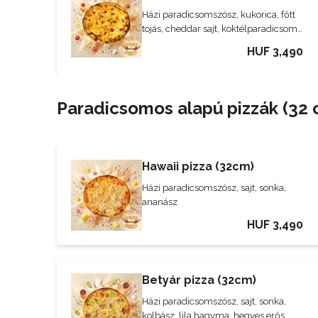
Házi paradicsomszósz, kukorica, főtt
tojás, cheddar sajt, koktélparadicsom,
sajt
HUF 3,490
Paradicsomos alapú pizzák (32 
Hawaii pizza (32cm)
Házi paradicsomszósz, sajt, sonka,
ananász
HUF 3,490
Betyár pizza (32cm)
Házi paradicsomszósz, sajt, sonka,
kolbász, lila hagyma, hegyes erős