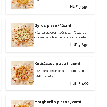
HUF 3,590
Gyros pizza (32cm)
Házi paradicsomszósz, sajt, fűszeres
csirke gyros hús, paradicsomszeletek,
lila hagyma, kígyóuborka
HUF 3,690
Kolbászos pizza (32cm)
Házi paradicsomos alap, kolbász, lila
hagyma, sajt
HUF 3,490
Margherita pizza (32cm)