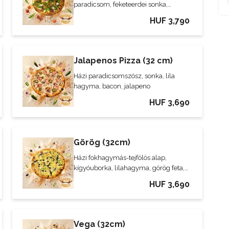
paradicsom, feketeerdei sonka,
rukkola, tejföl pöttyök
HUF 3,790
Jalapenos Pizza (32 cm)
Házi paradicsomszósz, sonka, lila
hagyma, bacon, jalapeno
HUF 3,690
Görög (32cm)
Házi fokhagymás-tejfölös alap,
kígyóuborka, lilahagyma, görög feta,
fekete olíva, sajt
HUF 3,690
Vega (32cm)