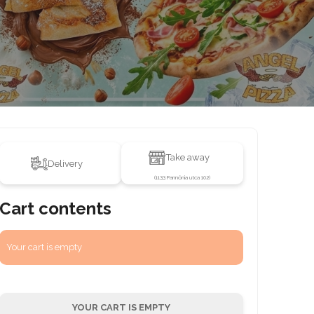
Take away
Saláták
Palacsinták
Szószok, mártások
Extrák
Üdítők,
Delivery
(
1133 Pannónia utca 102
)
Cart contents
Your cart is empty
YOUR CART IS EMPTY