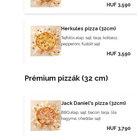
HUF 3,590
Herkules pizza (32cm)
Tejfölös alap, sajt, tarja, kolbász,
pepperóni, füstölt sajt
HUF 3,590
Prémium pizzák (32 cm)
Jack Daniel's pizza (32cm)
BBQ alap, sajt, bacon, tarja, lila
hagyma, cheddar sajt
HUF 3,790