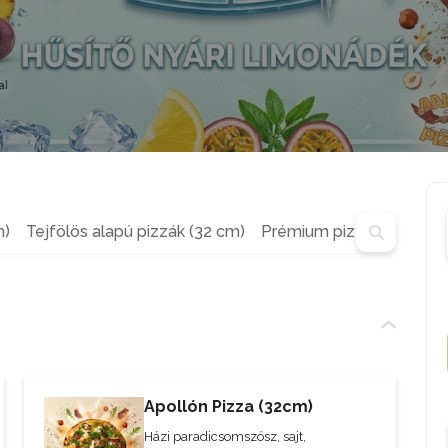
m)
Tejfölös alapú pizzák (32 cm)
Prémium pizzák (32 cm)
Apollón Pizza (32cm)
Házi paradicsomszósz, sajt,